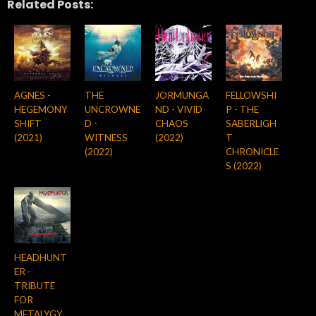
Related Posts:
AGNES -
THE
JORMUNGA
FELLOWSHI
HEGEMONY
UNCROWNE
ND - VIVID
P - THE
SHIFT
D -
CHAOS
SABERLIGH
(2021)
WITNESS
(2022)
T
(2022)
CHRONICLE
S (2022)
HEADHUNT
ER -
TRIBUTE
FOR
METALYGY