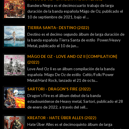
Bandera Negra es el decimocuarto trabajo de larga
duración de la banda española Mägo de Oz, publicado el
10 de septiembre de 2021, bajo el ...
TIERRA SANTA- DESTINO (2022)
Destino es el decimo segundo álbum de larga duración de
la banda española Tierra Santa de estilo Power/Heavy
Metal, publicado el 10 de jun...
MÄGO DE OZ - LOVE AND OZ II [COMPILATION]
(2022)
Love And Oz Ii es un álbum compilación de la banda
española Mägo De Oz de estilo Celtic/Folk/Power
Metal/Hard Rock, lanzado el 21 de octu...
SARTORI - DRAGON'S FIRE (2022)
Dragon's Fire es el álbum debut de la banda
estadounidense de Heavy metal, Sartori, publicado el 28
de enero de 2022, a través del sell...
KREATOR - ‎HATE ÜBER ALLES (2022)
Hate Über Alles es el decimoquinto álbum de larga