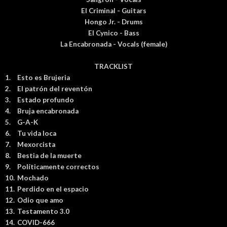
El Criminal - Guitars
Hongo Jr. - Drums
El Cynico - Bass
La Encabronada - Vocals (female)
TRACKLIST
1.
Esto es Brujeria
2.
El patrón del reventón
3.
Estado profundo
4.
Bruja encabronada
5.
G-A-K
6.
Tu vida loca
7.
Mexorcista
8.
Bestia de la muerte
9.
Políticamente correctos
10.
Mochado
11.
Perdido en el espacio
12.
Odio que amo
13.
Testamento 3.0
14.
COVID-666