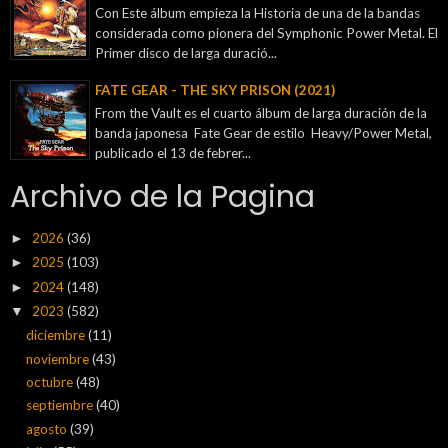
Con Este álbum empieza la Historia de una de la bandas
considerada como pionera del Symphonic Power Metal. El
Primer disco de larga duració...
FATE GEAR - THE SKY PRISON (2021)
From the Vault es el cuarto álbum de larga duración de la
banda japonesa Fate Gear de estilo Heavy/Power Metal,
publicado el 13 de febrer...
Archivo de la Pagina
2026
(36)
►
2025
(103)
►
2024
(148)
►
2023
(582)
▼
diciembre
(11)
noviembre
(43)
octubre
(48)
septiembre
(40)
agosto
(39)