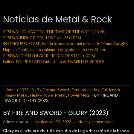
Noticias de Metal & Rock
RESEÑA: HELLOWEEN - THE TIME OF THE OATH (1996)
RESEÑA: INDUCTION - LOVE KILLS! (2026)
INSIDIOUS DISEASE, banda formada por miembros de Dimmu Borgir y
Napalm Death, está terminando de grabar su tercer álbum.
RESEÑA: DEATH DEALER - REIGN OF STEEL (2026)
Fallece FELIPE STAITI Guitarrista de ENANITOS VERDES
Home
»
2023
,
B
,
By Fire and Sword
,
Estados Unidos
,
Full-length
,
Heavy Metal
,
Heavy/Power Metal
,
Power Metal
» BY FIRE AND
SWORD - GLORY (2023)
BY FIRE AND SWORD - GLORY (2023)
Administrador
septiembre 30, 2023
No hay comentarios.
Glory es el álbum debut de estudio de larga duración de la banda