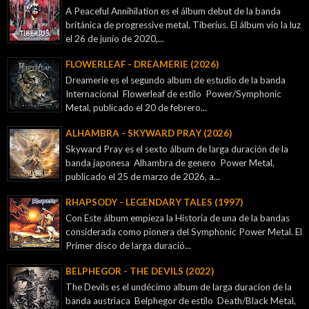
A Peaceful Annihilation es el álbum debut de la banda
británica de progressive metal, Tiberius. El álbum vio la luz
el 26 de junio de 2020,...
FLOWERLEAF - DREAMERIE (2026)
Dreamerie es el segundo album de estudio de la banda
Internacional Flowerleaf de estilo Power/Symphonic
Metal, publicado el 20 de febrero...
ALHAMBRA - SKYWARD PRAY (2026)
Skyward Pray es el sexto álbum de larga duración de la
banda japonesa Alhambra de genero Power Metal,
publicado el 25 de marzo de 2026, a...
RHAPSODY - LEGENDARY TALES (1997)
Con Este álbum empieza la Historia de una de la bandas
considerada como pionera del Symphonic Power Metal. El
Primer disco de larga duració...
BELPHEGOR - THE DEVILS (2022)
The Devils es el undécimo album de larga duracion de la
banda austriaca Belphegor de estilo Death/Black Metal,