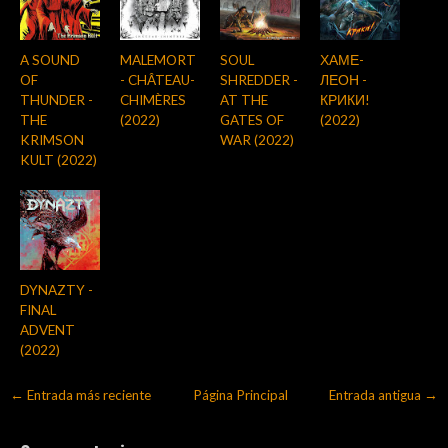
A SOUND
MALEMORT
SOUL
ХАМЕ-
OF
- CHÂTEAU-
SHREDDER -
ЛЕОН -
THUNDER -
CHIMÈRES
AT THE
КРИКИ!
THE
(2022)
GATES OF
(2022)
KRIMSON
WAR (2022)
KULT (2022)
DYNAZTY -
FINAL
ADVENT
(2022)
← Entrada más reciente
Página Principal
Entrada antigua →