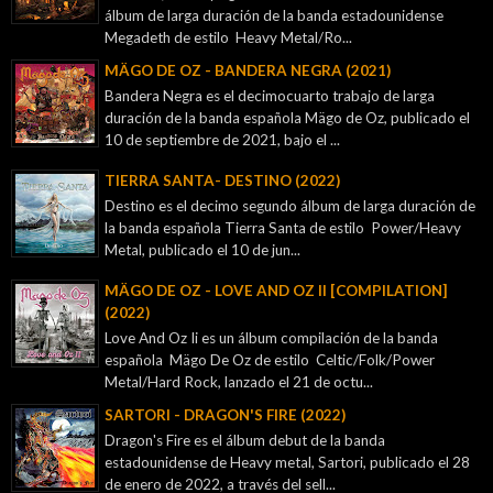
álbum de larga duración de la banda estadounidense
Megadeth de estilo Heavy Metal/Ro...
MÄGO DE OZ - BANDERA NEGRA (2021)
Bandera Negra es el decimocuarto trabajo de larga
duración de la banda española Mägo de Oz, publicado el
10 de septiembre de 2021, bajo el ...
TIERRA SANTA- DESTINO (2022)
Destino es el decimo segundo álbum de larga duración de
la banda española Tierra Santa de estilo Power/Heavy
Metal, publicado el 10 de jun...
MÄGO DE OZ - LOVE AND OZ II [COMPILATION]
(2022)
Love And Oz Ii es un álbum compilación de la banda
española Mägo De Oz de estilo Celtic/Folk/Power
Metal/Hard Rock, lanzado el 21 de octu...
SARTORI - DRAGON'S FIRE (2022)
Dragon's Fire es el álbum debut de la banda
estadounidense de Heavy metal, Sartori, publicado el 28
de enero de 2022, a través del sell...