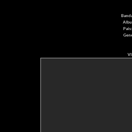
Band
Alb
País
Gen
V