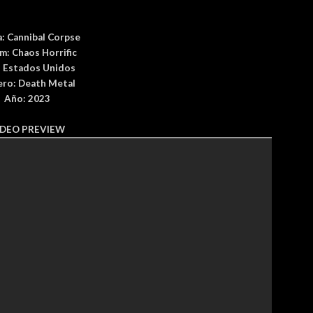
a:
Cannibal Corpse
um:
Chaos Horrific
: Estados Unidos
ero:
Death Metal
Año: 2023
IDEO PREVIEW