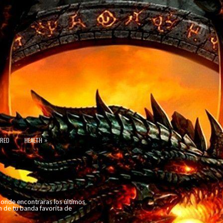
»
URED
HEALTH
 donde encontraras los últimos
n de tu banda favorita de