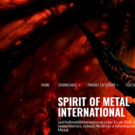
»
»
HOME
DOWNLOADS
PARENT CATEGORY
FEAT
SPIRIT OF METAL
INTERNATIONAL
spiritofmetalinternational.com/ Es un Sitio
lanzamientos, vídeos, Noticias e informació
Metal.