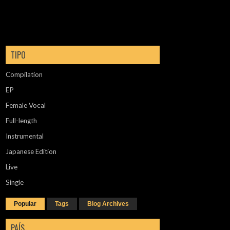
TIPO
Compilation
EP
Female Vocal
Full-length
Instrumental
Japanese Edition
Live
Single
Popular
Tags
Blog Archives
PAÍS