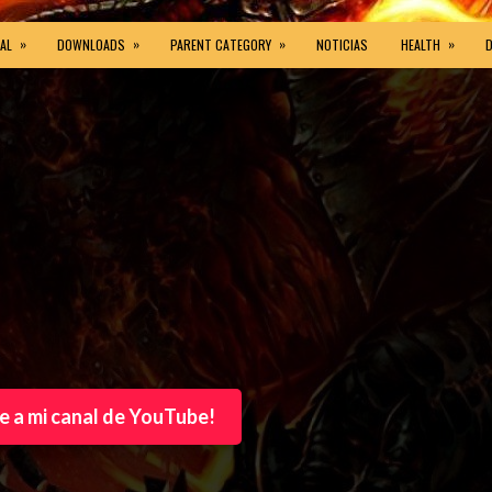
»
»
»
»
AL
DOWNLOADS
PARENT CATEGORY
NOTICIAS
HEALTH
e a mi canal de YouTube!