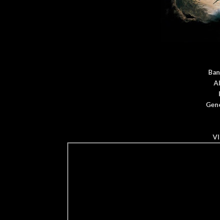
Ban
A
Gen
V