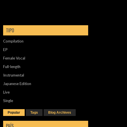
TIPO
Compilation
EP
Female Vocal
Full-length
Instrumental
Japanese Edition
Live
Single
Popular
Tags
Blog Archives
PAÍS