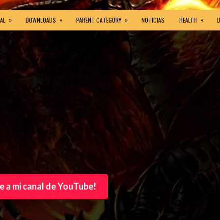
»
»
»
»
AL
DOWNLOADS
PARENT CATEGORY
NOTICIAS
HEALTH
e a mi canal de YouTube!