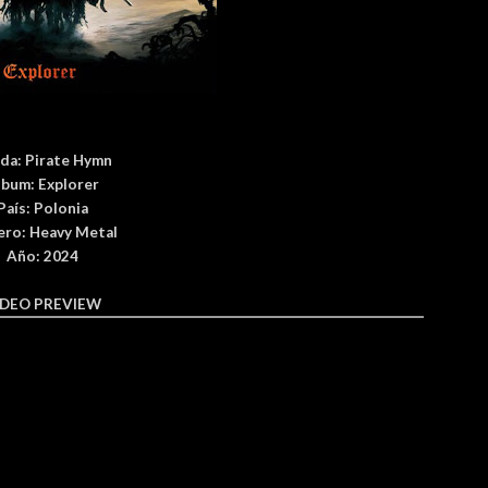
da:
Pirate Hymn
lbum:
Explorer
País
: Polonia
ero:
Heavy Metal
Año: 2024
IDEO PREVIEW