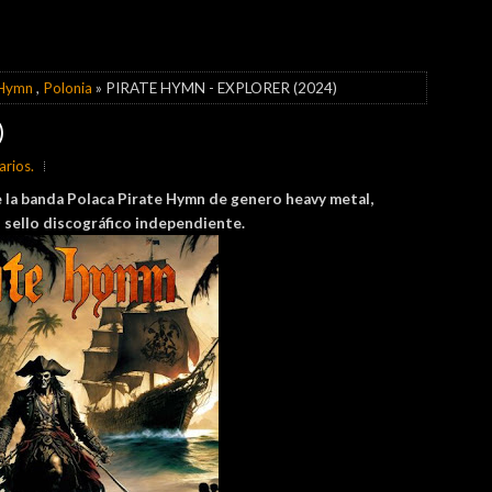
 Hymn
,
Polonia
» PIRATE HYMN - EXPLORER (2024)
)
rios.
e la banda Polaca
Pirate Hymn de genero heavy metal,
n sello discográfico independiente.