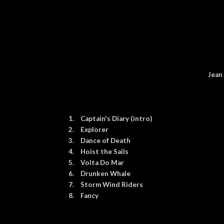
Jean 
1.
Captain's Diary (intro)
2.
Explorer
3.
Dance of Death
4.
Hoist the Sails
5.
Volta Do Mar
6.
Drunken Whale
7.
Storm Wind Riders
8.
Fancy