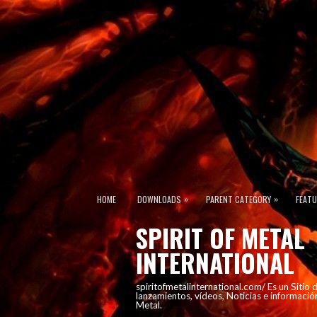
»
»
HOME
DOWNLOADS
PARENT CATEGORY
FEAT
SPIRIT OF METAL
INTERNATIONAL
spiritofmetalinternational.com/ Es un Sitio
lanzamientos, vídeos, Noticias e informació
Metal.