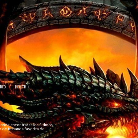
»
URED
HEALTH
 donde encontraras los últimos
n de tu banda favorita de