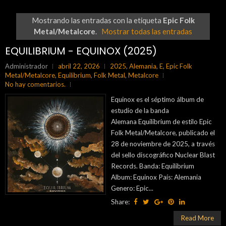
Mostrando las entradas con la etiqueta
Epic Folk
Metal/Metalcore
.
Mostrar todas las entradas
EQUILIBRIUM - EQUINOX (2025)
Administrador
abril 22, 2026
2025
,
Alemania
,
E
,
Epic Folk
Metal/Metalcore
,
Equilibrium
,
Folk Metal
,
Metalcore
No hay comentarios.
Equinox es el séptimo álbum de
estudio de la banda
Alemana Equilibrium de estilo Epic
Folk Metal/Metalcore, publicado el
28 de noviembre de 2025, a través
del sello discográfico Nuclear Blast
Records. Banda: Equilibrium
Album: Equinox País: Alemania
Genero: Epic...
Share:
Read More