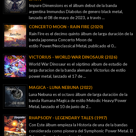
Impure Dimensions es el álbum debut de la banda
argentina Immundus Diabolus de genero black metal,
lanzado el 08 de mayo de 2023, a través ...
CONCERTO MOON - RAIN FIRE (2020)
Rain Fire es el decimo quinto álbum de larga duración de la
banda japonesa Concerto Moon de
estilo Power/Neoclassical Metal, publicado el 0...
VICTORIUS - WORLD WAR DINOSAUR (2026)
World War Dinosaur es el séptimo album de estudio de
larga duracion de la banda alemana Victorius de estilo
power metal, lanzado el 17 de ...
MAGICA - LUNA NEBUNA (2022)
Luna Nebuna es el octavo álbum de larga duración de la
banda Rumana Magica de estilo Melodic Heavy/Power
Metal, lanzado el 10 de junio de 2...
RHAPSODY - LEGENDARY TALES (1997)
Con Este álbum empieza la Historia de una de la bandas
considerada como pionera del Symphonic Power Metal. El