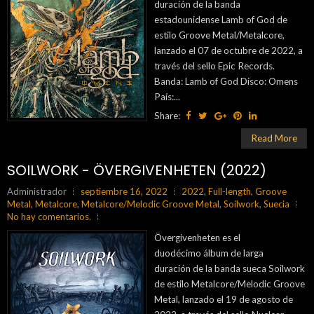
duración de la banda
estadounidense Lamb of God de
estilo Groove Metal/Metalcore,
lanzado el 07 de octubre de 2022, a
través del sello Epic Records.
Banda: Lamb of God Disco: Omens
País:...
Share:
Read More
SOILWORK - ÖVERGIVENHETEN (2022)
Administrador
septiembre 16, 2022
2022
,
Full-length
,
Groove
Metal
,
Metalcore
,
Metalcore/Melodic Groove Metal
,
Soilwork
,
Suecia
No hay comentarios.
Övergivenheten es el
duodécimo álbum de larga
duración de la banda sueca Soilwork
de estilo Metalcore/Melodic Groove
Metal, lanzado el 19 de agosto de