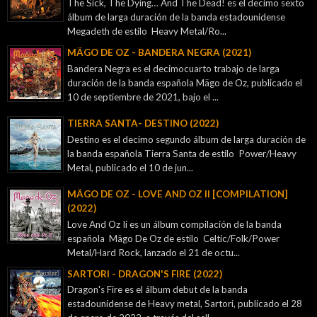
The Sick, The Dying… And The Dead! es el decimo sexto
álbum de larga duración de la banda estadounidense
Megadeth de estilo Heavy Metal/Ro...
MÄGO DE OZ - BANDERA NEGRA (2021)
Bandera Negra es el decimocuarto trabajo de larga
duración de la banda española Mägo de Oz, publicado el
10 de septiembre de 2021, bajo el ...
TIERRA SANTA- DESTINO (2022)
Destino es el decimo segundo álbum de larga duración de
la banda española Tierra Santa de estilo Power/Heavy
Metal, publicado el 10 de jun...
MÄGO DE OZ - LOVE AND OZ II [COMPILATION]
(2022)
Love And Oz Ii es un álbum compilación de la banda
española Mägo De Oz de estilo Celtic/Folk/Power
Metal/Hard Rock, lanzado el 21 de octu...
SARTORI - DRAGON'S FIRE (2022)
Dragon's Fire es el álbum debut de la banda
estadounidense de Heavy metal, Sartori, publicado el 28