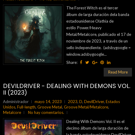
The Forest Witch es el tercer
álbum de larga duración dela banda
estadounidense Olathia de
estilo Power/Heavy
Metal/Metalcore, publicado el 17 de
noviembre de 2023, a través de un
sello independiente. (adsbygoogle =
window.adsbygoogle...
Share:
Read More
DEVILDRIVER - DEALING WITH DEMONS VOL.
II (2023)
Administrador
mayo 14, 2023
2023
,
D
,
DevilDriver
,
Estados
Unidos
,
Full-length
,
Groove Metal
,
Groove Metal/Metalcore
,
Metalcore
No hay comentarios.
Dealing With Demons Vol. II es el
decimo álbum de larga duración de
la banda estadounidense DevilDriver