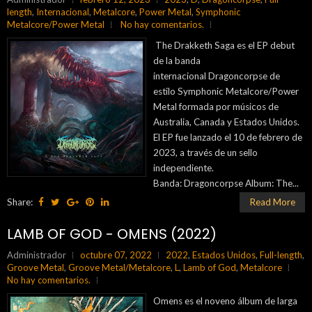
length
,
Internacional
,
Metalcore
,
Power Metal
,
Symphonic
Metalcore/Power Metal
No hay comentarios.
The Drakketh Saga es el EP debut
de la banda
internacional Dragoncorpse de
estilo Symphonic Metalcore/Power
Metal formada por músicos de
Australia, Canada y Estados Unidos.
El EP fue lanzado el 10 de febrero de
2023, a través de un sello
independiente.
Banda: Dragoncorpse Album: The...
Share:
Read More
LAMB OF GOD - OMENS (2022)
Administrador
octubre 07, 2022
2022
,
Estados Unidos
,
Full-length
,
Groove Metal
,
Groove Metal/Metalcore
,
L
,
Lamb of God
,
Metalcore
No hay comentarios.
Omens es el noveno álbum de larga