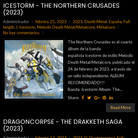
ICESTORM - THE NORTHERN CRUSADES
(2023)
Administrador
febrero 25, 2023
2023
,
Death Metal
,
España
,
Full-
length
,
I
,
Icestorm
,
Melodic Death Metal/Metalcore
,
Metalcore
No hay comentarios.
The Northern Crusades es el cuarto
álbum de la banda
española Icestorm de estilo Melodic
Death Metal/Metalcore, publicado el
24 de febrero de 2023, a través de
un sello independiente. ALBUM
RECOMENDADO!!!
Banda: Icestorm Album: The...
Share:
Read More
DRAGONCORPSE - THE DRAKKETH SAGA
(2023)
Administrador
febrero 12, 2023
2023
,
D
,
Dragoncorpse
,
Full-