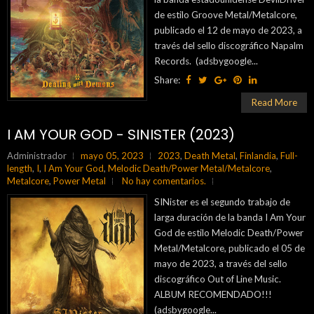
de estilo Groove Metal/Metalcore,
publicado el 12 de mayo de 2023, a
través del sello discográfico Napalm
Records. (adsbygoogle...
Share:
Read More
I AM YOUR GOD - SINISTER (2023)
Administrador
mayo 05, 2023
2023
,
Death Metal
,
Finlandia
,
Full-
length
,
I
,
I Am Your God
,
Melodic Death/Power Metal/Metalcore
,
Metalcore
,
Power Metal
No hay comentarios.
SINister es el segundo trabajo de
larga duración de la banda I Am Your
God de estilo Melodic Death/Power
Metal/Metalcore, publicado el 05 de
mayo de 2023, a través del sello
discográfico Out of Line Music.
ALBUM RECOMENDADO!!!
(adsbygoogle...