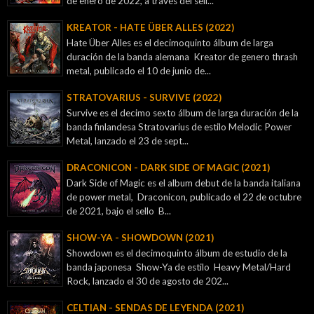
de enero de 2022, a través del sell...
KREATOR - ‎HATE ÜBER ALLES (2022)
Hate Über Alles es el decimoquinto álbum de larga
duración de la banda alemana Kreator de genero thrash
metal, publicado el 10 de junio de...
STRATOVARIUS - SURVIVE (2022)
Survive es el decimo sexto álbum de larga duración de la
banda finlandesa Stratovarius de estilo Melodic Power
Metal, lanzado el 23 de sept...
DRACONICON - DARK SIDE OF MAGIC (2021)
Dark Side of Magic es el album debut de la banda italiana
de power metal, Draconicon, publicado el 22 de octubre
de 2021, bajo el sello B...
SHOW-YA - SHOWDOWN (2021)
Showdown es el decimoquinto álbum de estudio de la
banda japonesa Show-Ya de estilo Heavy Metal/Hard
Rock, lanzado el 30 de agosto de 202...
CELTIAN - SENDAS DE LEYENDA (2021)