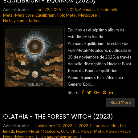
EQUILIBRIUM - EQUINOX (2025)
Administrador
abril 22, 2026
2025
,
Alemania
,
E
,
Epic Folk
Metal/Metalcore
,
Equilibrium
,
Folk Metal
,
Metalcore
No hay comentarios.
Equinox es el séptimo álbum de
estudio de la banda
Alemana Equilibrium de estilo Epic
Folk Metal/Metalcore, publicado el
28 de noviembre de 2025, a través
del sello discográfico Nuclear Blast
Records. Banda: Equilibrium
Album: Equinox País: Alemania
Genero: Epic...
Share:
Read More
OLATHIA - THE FOREST WITCH (2023)
Administrador
noviembre 19, 2023
2023
,
Estados Unidos
,
Full-
length
,
Heavy Metal
,
Metalcore
,
O
,
Olathia
,
Power Metal
,
Power/Heavy
Metal/Metalcore
No hay comentarios.