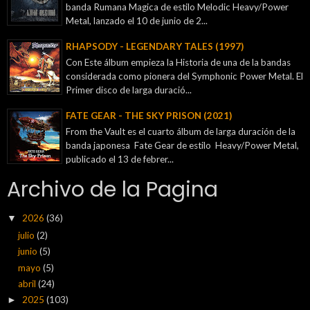
banda Rumana Magica de estilo Melodic Heavy/Power
Metal, lanzado el 10 de junio de 2...
RHAPSODY - LEGENDARY TALES (1997)
Con Este álbum empieza la Historia de una de la bandas
considerada como pionera del Symphonic Power Metal. El
Primer disco de larga duració...
FATE GEAR - THE SKY PRISON (2021)
From the Vault es el cuarto álbum de larga duración de la
banda japonesa Fate Gear de estilo Heavy/Power Metal,
publicado el 13 de febrer...
Archivo de la Pagina
2026
(36)
▼
julio
(2)
junio
(5)
mayo
(5)
abril
(24)
2025
(103)
►