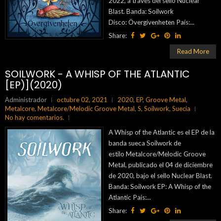
2022, a través del sello Nuclear
Blast. Banda: Soilwork
Disco: Övergivenheten País:...
Share:
Read More
SOILWORK - A WHISP OF THE ATLANTIC
[EP)](2020)
Administrador
octubre 02, 2021
2020
,
EP
,
Groove Metal
,
Metalcore
,
Metalcore/Melodic Groove Metal
,
S
,
Soilwork
,
Suecia
No hay comentarios.
A Whisp of the Atlantic es el EP de la
banda sueca Soilwork de
estilo Metalcore/Melodic Groove
Metal, publicado el 04 de diciembre
de 2020, bajo el sello Nuclear Blast.
Banda: Soilwork EP: A Whisp of the
Atlantic País:...
Share: