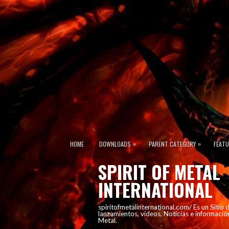
»
»
HOME
DOWNLOADS
PARENT CATEGORY
FEAT
SPIRIT OF METAL
INTERNATIONAL
spiritofmetalinternational.com/ Es un Sitio
lanzamientos, vídeos, Noticias e informació
Metal.