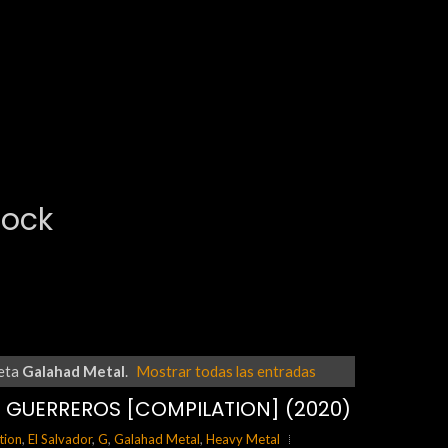
Rock
ueta
Galahad Metal
.
Mostrar todas las entradas
E GUERREROS [COMPILATION] (2020)
tion
,
El Salvador
,
G
,
Galahad Metal
,
Heavy Metal