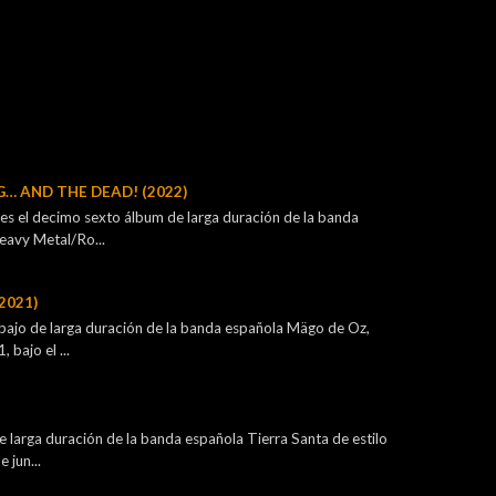
G… AND THE DEAD! (2022)
s el decimo sexto álbum de larga duración de la banda
eavy Metal/Ro...
2021)
bajo de larga duración de la banda española Mägo de Oz,
bajo el ...
 larga duración de la banda española Tierra Santa de estilo
 jun...