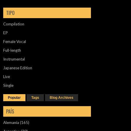
TIPO
Compilation
EP
Female Vocal
Full-length
Instrumental
Japanese Edition
Live
Single
Popular
Tags
Blog Archives
PAÍS
Alemania
(165)