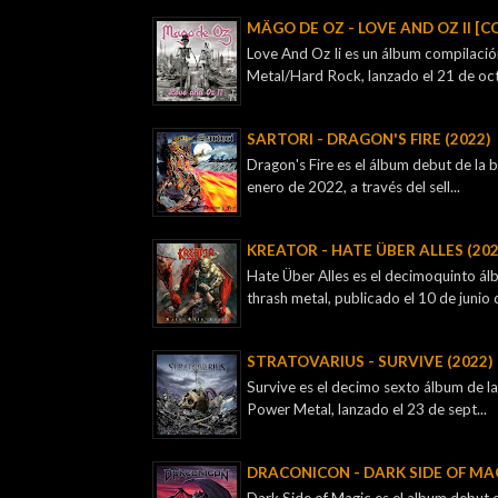
MÄGO DE OZ - LOVE AND OZ II [C
Love And Oz Ii es un álbum compilaci
Metal/Hard Rock, lanzado el 21 de oct
SARTORI - DRAGON'S FIRE (2022)
Dragon's Fire es el álbum debut de la
enero de 2022, a través del sell...
KREATOR - ‎HATE ÜBER ALLES (202
Hate Über Alles es el decimoquinto á
thrash metal, publicado el 10 de junio d
STRATOVARIUS - SURVIVE (2022)
Survive es el decimo sexto álbum de la
Power Metal, lanzado el 23 de sept...
DRACONICON - DARK SIDE OF MAG