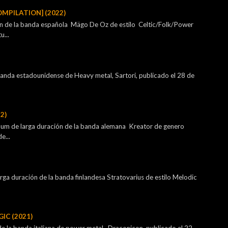
OMPILATION] (2022)
ón de la banda española Mägo De Oz de estilo Celtic/Folk/Power
u...
 banda estadounidense de Heavy metal, Sartori, publicado el 28 de
2)
lbum de larga duración de la banda alemana Kreator de genero
e...
rga duración de la banda finlandesa Stratovarius de estilo Melodic
IC (2021)