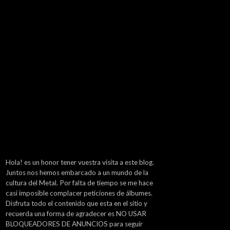
Hola! es un honor tener vuestra visita a este blog.
Juntos nos hemos embarcado a un mundo de la
cultura del Metal. Por falta de tiempo se me hace
casi imposible complacer peticiones de álbumes.
Disfruta todo el contenido que esta en el sitio y
recuerda una forma de agradecer es NO USAR
BLOQUEADORES DE ANUNCIOS para seguir