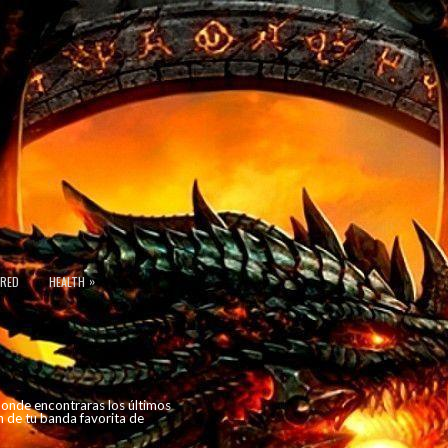
»
URED
HEALTH
 donde encontraras los últimos
n de tu banda favorita de