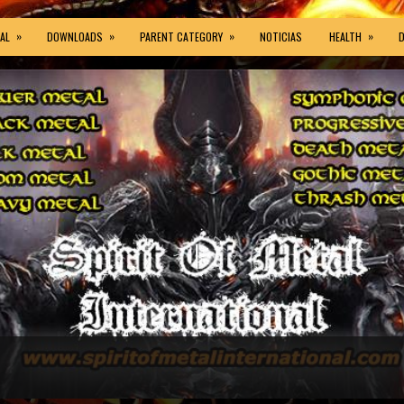
»
»
»
»
AL
DOWNLOADS
PARENT CATEGORY
NOTICIAS
HEALTH